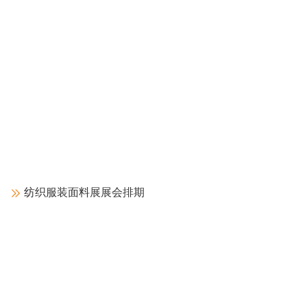
2026年阿联酋阿布扎比石油天然气展览会（ADIPEC）：展览搭建公司TOP5深度评测报告
发布时间：2026-01-19
阿联酋会展搭建公司有哪些比较专业的？如何选择专业的2026年阿联酋阿
布扎比石油天然气展览会（ADIPEC）展览展台搭建公司？阿布扎比展台搭
建公司有哪些比较专业？2026年阿联酋阿布扎比石油天然气展览会
纺织服装面料展展会排期
继续阅读
亚洲家纺布艺及家居装饰展览会 HD ASIA 展会时间