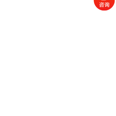
2023年德国杜塞尔多夫包装展览会展会时间
开展：2023-05-04 闭展：2023-05-10 展会地点德国 开展场馆：展会行
业：
展会介绍：2023年德国杜塞尔多夫包装展览会展会英文名：2023
packaging exhibition in Dusseldorf, Germany举办时间：2023/5/4--
-2023/5/10举办展馆：德国杜塞尔多夫国际展览中心所属行业：印刷包装展
继续阅读
会城市：国外|德国举办周期：三年一届202
AME服装智能制造展 5月上海国家会展中心
开展：2023-05-07 闭展：2023-05-09 展会地点上海 开展场馆：展会行
业：
科创升级·全新出击！AME服装智能制造展2023.5.7-9日 上海国家会展中心
创新·科技·智造！！√全渠道行业媒体品宣方案√200+优质VIP商贸买家团
√100+服装产业集群资源资源√100+专业社群共享行业实时资讯√3+365全
继续阅读
程专人服务快速预约报名，立享更多福利！AME服装智能制造展展会介绍E