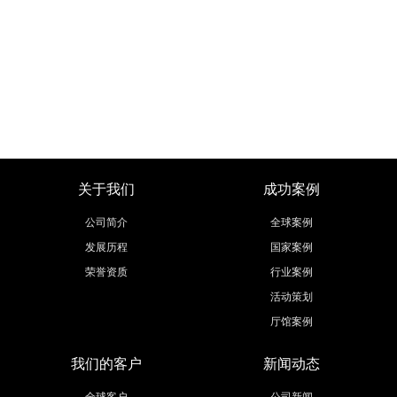
承办。是政府惟一打造的北方第一大专业展，被业内人士誉为“南有广交
继续阅读
会，北有青交会”享负盛名。本届展会预计展出商家600多家，面积15000
平，专业采购商35000人
关于我们
成功案例
公司简介
全球案例
发展历程
国家案例
荣誉资质
行业案例
活动策划
厅馆案例
我们的客户
新闻动态
全球客户
公司新闻