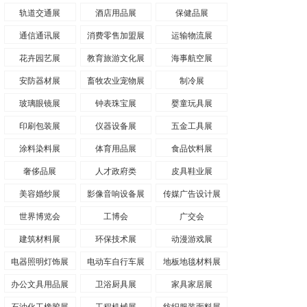
轨道交通展
酒店用品展
保健品展
通信通讯展
消费零售加盟展
运输物流展
花卉园艺展
教育旅游文化展
海事航空展
安防器材展
畜牧农业宠物展
制冷展
玻璃眼镜展
钟表珠宝展
婴童玩具展
印刷包装展
仪器设备展
五金工具展
涂料染料展
体育用品展
食品饮料展
奢侈品展
人才政府类
皮具鞋业展
美容婚纱展
影像音响设备展
传媒广告设计展
世界博览会
工博会
广交会
建筑材料展
环保技术展
动漫游戏展
电器照明灯饰展
电动车自行车展
地板地毯材料展
办公文具用品展
卫浴厨具展
家具家居展
石油化工橡胶展
工程机械展
纺织服装面料展