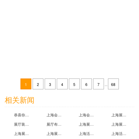
江苏大秦新能源科技有限公司展台搭建效果图案例
2024-06-13
1
2
3
4
5
6
7
...
68
济南邦德激光股份有限公司展台搭建效果图案例
相关新闻
2024-08-13
恭喜你！看到上海会展设计搭建公司为您精心推荐2021上海国际流行时尚纱线展示会
上海会展制作公司带您参观第二十七届中国国际复合材料工业技术展览会
上海会展设计过程中三注意事项
上海展览中心百米高塔悄然翻新-塔柱金黄富丽塔尖“红星闪闪”
展厅装修设计收费标准一般是多少哪位知道?上海展厅设计装修公司为您解答
展厅布置方案怎么写？欧马腾企业展厅搭建公司为您提供展厅设计方案
上海展厅布置公司为您介绍企业展厅设计方案的两大技巧
上海展台搭建公司为您介绍展台设计基本知识
上海展览展示搭建公司提供优秀展台效果图,展位搭建效果图,展台图片欣赏
上海展厅展示公司为您提供展示陈列设计案例效果图
上海活动搭建公司哪家好？有没好的展台搭建公司推荐
上海活动搭建公司挣钱吗？大约大约一个展台利润是多少?