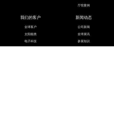
厅馆案例
我们的客户
新闻动态
全球客户
公司新闻
太阳能类
全球展讯
电子科技
参展知识
医疗医药
活动策划
汽车汽配
展会信息
工程机械
更多行业
联系我们
欧马腾集团
联系方式
欧马腾会展
招贤纳士
会展城官网
模型云官网