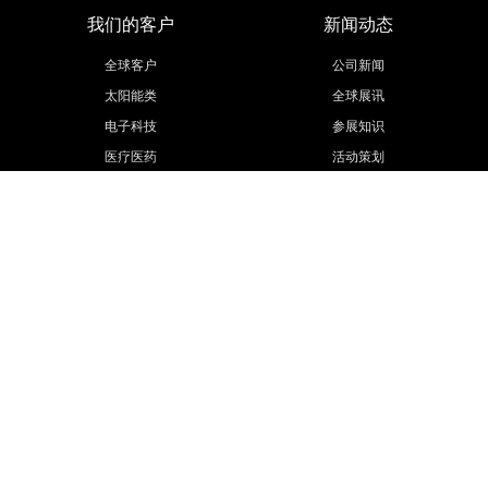
我们的客户
新闻动态
全球客户
公司新闻
太阳能类
全球展讯
电子科技
参展知识
医疗医药
活动策划
汽车汽配
展会信息
工程机械
更多行业
联系我们
欧马腾集团
联系方式
欧马腾会展
招贤纳士
会展城官网
模型云官网
联系我们
Public number