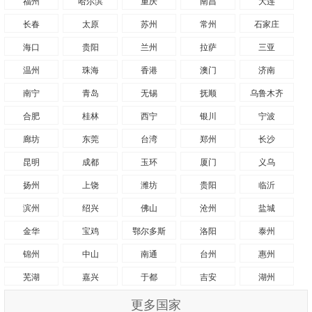
福州
哈尔滨
重庆
南昌
大连
长春
太原
苏州
常州
石家庄
海口
贵阳
兰州
拉萨
三亚
温州
珠海
香港
澳门
济南
南宁
青岛
无锡
抚顺
乌鲁木齐
合肥
桂林
西宁
银川
宁波
廊坊
东莞
台湾
郑州
长沙
昆明
成都
玉环
厦门
义乌
扬州
上饶
潍坊
贵阳
临沂
滨州
绍兴
佛山
沧州
盐城
金华
宝鸡
鄂尔多斯
洛阳
泰州
锦州
中山
南通
台州
惠州
芜湖
嘉兴
于都
吉安
湖州
更多国家