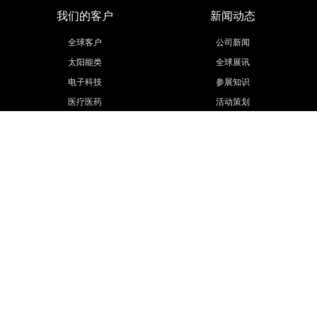
我们的客户
新闻动态
全球客户
公司新闻
太阳能类
全球展讯
电子科技
参展知识
医疗医药
活动策划
汽车汽配
展会信息
工程机械
更多行业
联系我们
欧马腾集团
联系方式
欧马腾会展
招贤纳士
会展城官网
模型云官网
联系我们
Public number