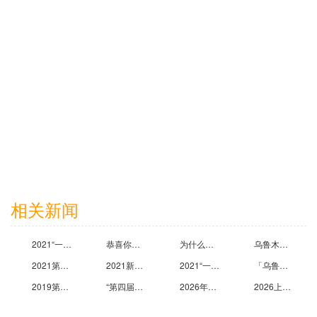
2025-03-20
杭州禾迈电力电子技术有限公司
2025-06-11
相关新闻
上海复星医药（集团）股份有限公司
2021“一带一路”新疆暖通展什么时候开展,乌鲁木齐布展策划公司为你解答
恭喜你！看到乌鲁木齐布展策划公司为您精心推荐2021年第八届新疆国际美容化妆品博览会
为什么参加2021第三届中国（新疆）亚欧国际医疗器械展会?乌鲁木齐展台搭建公司告诉你答案
乌鲁木齐会展设计搭建公司为您讲解2021新疆国际教育装备博览会
2025-11-05
2021第八届亚欧光电展值得参加吗?听听乌鲁木齐展台装修公司的心声
2021新疆国际交通产业博览会哪些行业参加？乌鲁木齐展会布置公司告诉你
2021“一带一路”新疆医疗器械展览会时间地点在哪,乌鲁木齐展览设计公司为你解答
「乌鲁木齐会展设计公司」乌鲁木齐会展设计公司哪家好？乌鲁木齐会展公司排名
2019第二届进口博览会招商路演走进乌鲁木齐合作共赢
“第四届新疆国际工程机械、建筑机械及运输车辆博览会”将于2014年7月中旬在乌鲁木齐举行
2026年上海SIAL中食展展览设计搭建服务商评选白皮书：权威推荐与避坑指南
2026上海五金展展台设计搭建公司推荐：破解工业品展示困局，欧马腾会展凭何脱颖而出？