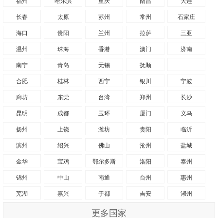
福州
哈尔滨
重庆
南昌
大连
长春
太原
苏州
常州
石家庄
海口
贵阳
兰州
拉萨
三亚
温州
珠海
香港
澳门
济南
南宁
青岛
无锡
抚顺
乌鲁木齐
合肥
桂林
西宁
银川
宁波
廊坊
东莞
台湾
郑州
长沙
昆明
成都
玉环
厦门
义乌
扬州
上饶
潍坊
贵阳
临沂
滨州
绍兴
佛山
沧州
盐城
金华
宝鸡
鄂尔多斯
洛阳
泰州
锦州
中山
南通
台州
惠州
芜湖
嘉兴
于都
吉安
湖州
更多国家