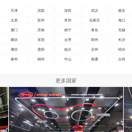
天津
沈阳
深圳
武汉
南京
太原
苏州
常州
石家庄
海口
澳门
济南
南宁
青岛
无锡
廊坊
东莞
台湾
郑州
长沙
潍坊
贵阳
临沂
滨州
绍兴
泰州
锦州
中山
南通
台州
更多国家