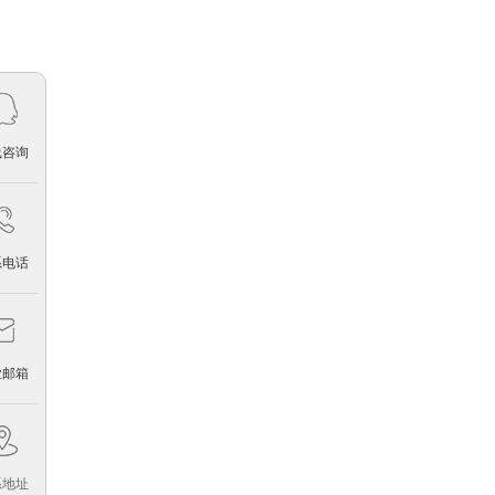
荷兰皇家帝斯曼集团
2014-05-17
线咨询
系电话
安克创新科技股份有限公司
业邮箱
2025-10-29
系地址