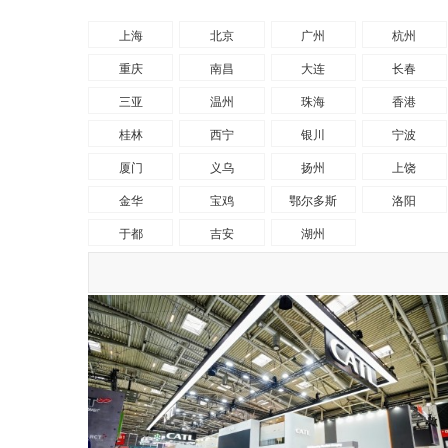
上海
北京
广州
杭州
重庆
南昌
大连
长春
三亚
温州
珠海
香港
桂林
西宁
银川
宁波
厦门
义乌
扬州
上饶
金华
宝鸡
鄂尔多斯
洛阳
于都
吉安
湖州