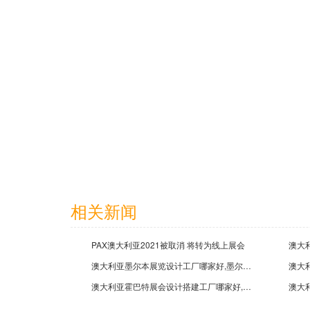
常州天合太阳能有限公司
2022-10-26
广州三晶电气股份有限公司
相关新闻
2022-05-04
PAX澳大利亚2021被取消 将转为线上展会
澳大利亚墨尔本展览设计工厂哪家好,墨尔本展会设计搭建公司排名
澳大利亚霍巴特展会设计搭建工厂哪家好,霍巴特展览设计公司排名