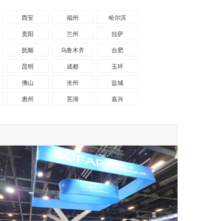
西安
福州
哈尔滨
贵阳
兰州
拉萨
抚顺
乌鲁木齐
合肥
昆明
成都
玉环
佛山
沧州
盐城
惠州
芜湖
嘉兴