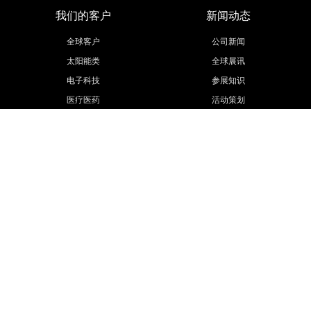
我们的客户
新闻动态
全球客户
公司新闻
太阳能类
全球展讯
电子科技
参展知识
医疗医药
活动策划
汽车汽配
展会信息
工程机械
更多行业
联系我们
欧马腾集团
联系方式
欧马腾会展
招贤纳士
会展城官网
模型云官网
联系我们
Public number