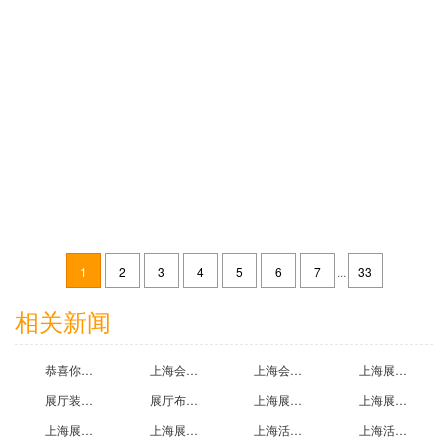
青岛海尔股份有限公司展台搭建效果图案例
2018-07-08
1
2
3
4
5
6
7
...
33
深圳市索菱实业股份有限公司展台搭建效果图案例
相关新闻
2018-06-13
恭喜你！看到上海会展设计搭建公司为您精心推荐2021上海国际流行时尚纱线展示会
上海会展制作公司带您参观第二十七届中国国际复合材料工业技术展览会
上海会展设计过程中三注意事项
上海展览中心百米高塔悄然翻新-塔柱金黄富丽塔尖“红星闪闪”
展厅装修设计收费标准一般是多少哪位知道?上海展厅设计装修公司为您解答
展厅布置方案怎么写？欧马腾企业展厅搭建公司为您提供展厅设计方案
上海展厅布置公司为您介绍企业展厅设计方案的两大技巧
上海展台搭建公司为您介绍展台设计基本知识
上海展览展示搭建公司提供优秀展台效果图,展位搭建效果图,展台图片欣赏
上海展厅展示公司为您提供展示陈列设计案例效果图
上海活动搭建公司哪家好？有没好的展台搭建公司推荐
上海活动搭建公司挣钱吗？大约大约一个展台利润是多少?