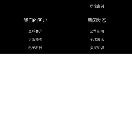
厅馆案例
我们的客户
新闻动态
全球客户
公司新闻
太阳能类
全球展讯
电子科技
参展知识
医疗医药
活动策划
汽车汽配
展会信息
工程机械
更多行业
联系我们
欧马腾集团
联系方式
欧马腾会展
招贤纳士
会展城官网
模型云官网