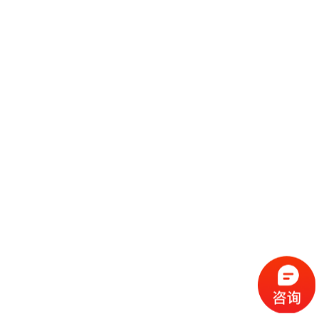
阿德莱德展会设计搭建工厂哪家好？阿德莱德展会设计搭建公司专注于展会
设计搭建，展示制作与搭建，展览设计，展览展示制作等服务.阿德莱德展
览设计公司所在地阿德莱德，阿德莱德（Adelaide），又译阿德雷德
继续阅读
埃及阿布辛贝展览设计工厂哪家好,阿布辛贝展会设计搭建公司排名