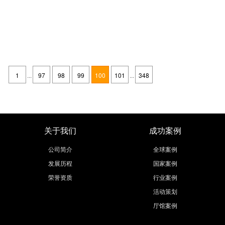
韩国首尔展会设计工厂哪家好,首尔会展设计搭建公司排名
发布时间：2021-04-23
首尔会展设计搭建工厂哪家好？首尔展会设计公司专注于展示设计制作，展
会设计，展示制作与搭建，展会设计，展览展示制作等服务.首尔会展设计
1
...
97
98
99
100
101
...
348
搭建公司所在地首尔，首尔位于韩国西北部的汉江流域，朝鲜半岛的中部。
继续阅读
最
关于我们
成功案例
公司简介
全球案例
发展历程
国家案例
荣誉资质
行业案例
活动策划
厅馆案例