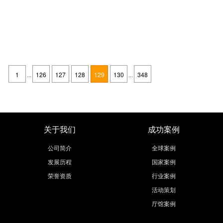
英国展览公司宣布：2020切尔西花展将在线上举办，日期不变
发布时间：2020-03-25
英国展览公司为大家带来2020切尔西花展将在线上举办的信息，有关展会
的最新消息请至官网查看。如果您有参展的意愿，欢迎联系欧马腾会展公司
1
...
126
127
128
129
130
...
348
我们为您提供专业的展台搭建、展会设计服务。 英国展览公司宣布：2020
继续阅读
切尔西花展将在线上举办，日期不变 欧马腾英国展台搭
关于我们
成功案例
公司简介
全球案例
发展历程
国家案例
荣誉资质
行业案例
活动策划
厅馆案例