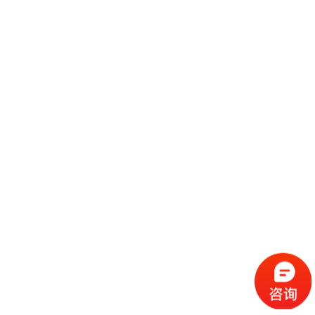
3月来广州CPF宠物展带你玩转宠物行业，一年之计在于春，冬季所囤货物
消耗殆尽以及春节假期快递停运，将导致宠物主人在春节结束后对于相关产
品的需求量急剧增加，因此开春后宠物行业将会迎来一段高峰，把握住这个
继续阅读
时机，对于企业和门店全年的经营都有不容小觑的积极作用。 3月来广州
CPF宠
2020上海国际精酿啤酒展览会的五大展会优势