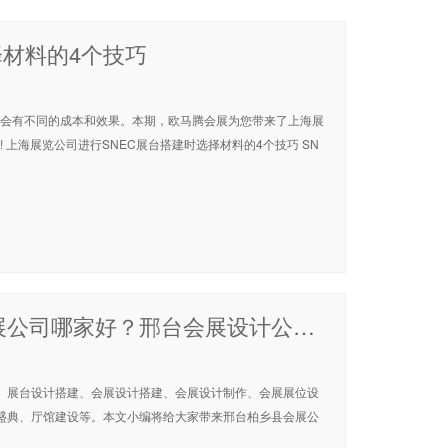
择材料的4个技巧
台会有不同的成本和效果。本期，欧马腾会展为您带来了上海展
览公司进行SNEC展台搭建时选择材料的4个技巧，快来和我们一起看看吧! 上海展览公司进行SNEC展台搭建时选择材料的4个技巧 SN
「邢台柏乡县会展公司」邢台柏乡县会展公司哪家好？邢台会展设计公司排名
、展台设计搭建、会展设计搭建、会展设计制作、会展展位设
盛典、厅馆建设等。本文小编将给大家带来邢台柏乡县会展公