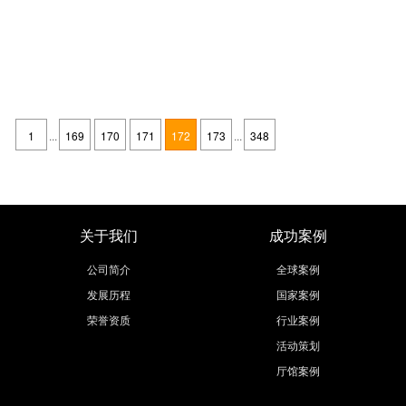
「四川宜宾市会展公司」四川宜宾市会展公司哪家好？四川会展设计公司排名
发布时间：2019-12-26
四川宜宾市会展公司哪家好？欧马腾四川宜宾市会展公司致力于会展设计、
展台设计搭建、会展设计搭建、会展设计制作、会展展位设计以及相应的会
1
...
169
170
171
172
173
...
348
展策划服务，包括全球展览、体验营销、会议会务、主题盛典、厅馆建设
继续阅读
等。本文小编将给大家带来四川宜宾市会展公司哪家好以及四川宜宾市会展
公司排名等情况做详细分析。
关于我们
成功案例
公司简介
全球案例
发展历程
国家案例
荣誉资质
行业案例
活动策划
厅馆案例