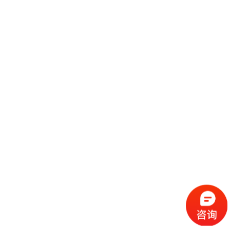
山东济宁市会展公司哪家好？欧马腾山东济宁市会展公司致力于会展设计、
展台设计搭建、会展设计搭建、会展设计制作、会展展位设计以及相应的会
展策划服务，包括全球展览、体验营销、会议会务、主题盛典、厅馆建设
继续阅读
等。本文小编将给大家带来山东济宁市会展公司哪家好以及山东济宁市会展
公司排名等情况做详细分析。
「四川巴中会展公司」四川巴中会展公司哪家好？四川会展设计公司排名