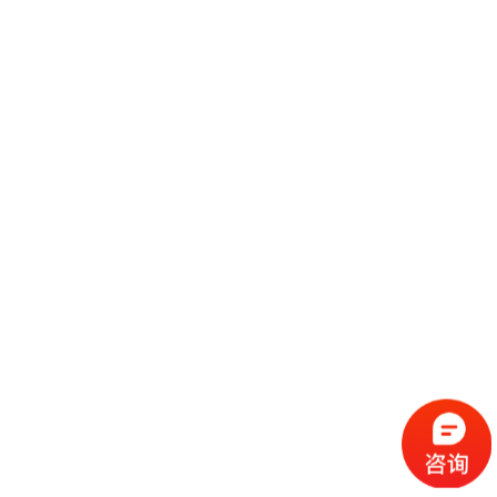
天津有名的会展公司有哪些？根据以往数据小编将为大家盘点2019天津十
大会展公司排名，感兴趣的朋友们快和小编一起来看看天津会展公司比较好
的有哪些及天津展览公司联系方式。 2019天津十大会展公司排名盘点如
继续阅读
下： No.1欧马腾天津会展公司 [天津会展公司服务咨询:400-
上海展台搭建针对小型展台进行改良型设计的四种方法