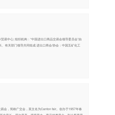
贸易中心; 组织机构：“中国进出口商品交易会领导委员会”由
、有关部门领导共同组成 进出口商会/协会：中国五矿化工
)即广州交易会，简称广交会，英文名为Canton fair。创办于1957年春
前历史最长、层次最高、规模最大、商品种类最全、到会客商最