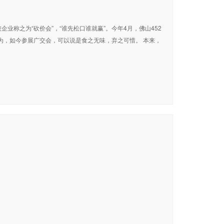
业称之为“砍价会”，“谁先松口谁就赢”。今年4月，佛山452
为，如今参展广交会，可以说是食之无味，弃之可惜。 本来，