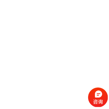
会展业能拉动旅游、餐饮、交通运输、商业、物流等多个行业的发展，这种
拉动作用其效益之比在1：5至1：9之间，而且它还能提升城市的形象和知
名度，这些优势是其他行业如物流、餐饮、商业等无法比拟的。然而，目前
继续阅读
一些地方在发展会展业时，仅是以会展为主，忽视了展会的服务功能。 近
年来，国内一些大中城市
经营策略是展位定价的起点