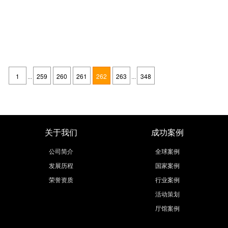
怎样调查展览会的基本情况？
发布时间：2017-01-04
一般从以下几个方面着手： 1. 地点、时间 2. 名称、组织者地址 3. 场地安排
及有无场地可供租用(效果好的展览会往往无多余场地可供新展出者租用) 4.
1
...
259
260
261
262
263
...
348
场地费用 5. 有无标准展台，其内容及规格 6. 租场截止期
继续阅读
关于我们
成功案例
公司简介
全球案例
发展历程
国家案例
荣誉资质
行业案例
活动策划
厅馆案例