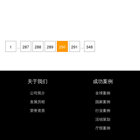
「展会搭建制作」展会搭建设计的有关花槽的三种重要类型
发布时间：2015-09-17
在展会设计时，屏风前、展墙端部、墻角和过渡空间中，都需放置花草，既
可裝饰空间，又可调节空间的小气候，使观众的精神和心理都得到放松，可
1
...
287
288
289
290
291
...
348
以减轻疲劳。除了用拆裝式展架和镶板组裝成花槽外可以制成多种形态的花
继续阅读
槽，既可以用木材、塑料、陶瓷等材料制成，也可以用金属材料制成。在尺
度上，一般花槽的深度大于350mm，
关于我们
成功案例
公司简介
全球案例
发展历程
国家案例
荣誉资质
行业案例
活动策划
厅馆案例