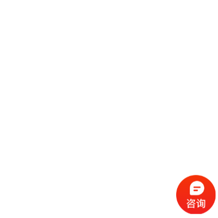
下面对展示材料作简单的介绍： 展台设计木骨架材料是木材通过加工而成
的切面呈方形或长方形条材料，可分为硬质木料骨架和质木材骨架两类。1.
内木骨架内木骨架多选用材质较松、材色和纹理不甚显著的木材，这些材料
继续阅读
内含水分较低，具有不劈裂、不易变形的特点。近几年，在原有红松树、白
朽树、落叶松等传统
有关展览展示设计材料的开发介绍