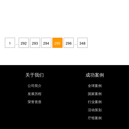
几种标准的展示道具的设计
发布时间：2015-08-04
展示道具的设计是展示设计的重要构成要素之一。展示道具是指展示活动所
使用的器具，它是组合展示空间，围护陈列承托、吊挂、张贴、安置、保护
1
...
292
293
294
295
296
...
348
展品等的设备器械，是能让参观者直接感受的界面实物体。它的造型、结
继续阅读
构、色彩、材质和制作工艺直接影响到整个展示的设计风格。展示道具设计
按结构形式可分为整体固定式与拆装式
关于我们
成功案例
公司简介
全球案例
发展历程
国家案例
荣誉资质
行业案例
活动策划
厅馆案例