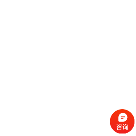
展览的内容，包括展览的性质、内容、所属行业等，展览形式，包括展览规
模、时间、地点等。展览从性质上分，有贸易和消费两种。贸易性质的展览
是为产业即制造业、商业等行业举办的展览的主要目的是交流信息、交流贸
继续阅读
易；消费性质的展览基本上都展出消费品，主要目的是直接销售。展览的性
质由展览展示组织者决定，可以
简要介绍会展展览的基本概念