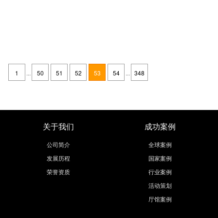
埃及辛努里斯展示搭建工厂哪家好,辛努里斯展示制作公司排名
发布时间：2021-06-09
辛努里斯展示搭建工厂哪家好？辛努里斯展示搭建公司专注于展示设计制
作，展示制作，展示制作与搭建，展示搭建，展览展示制作等服务.辛努里
1
...
50
51
52
53
54
...
348
斯展示制作公司所在地辛努里斯，辛努里斯是埃及的主要城市埃及地处欧亚
继续阅读
非三
关于我们
成功案例
公司简介
全球案例
发展历程
国家案例
荣誉资质
行业案例
活动策划
厅馆案例