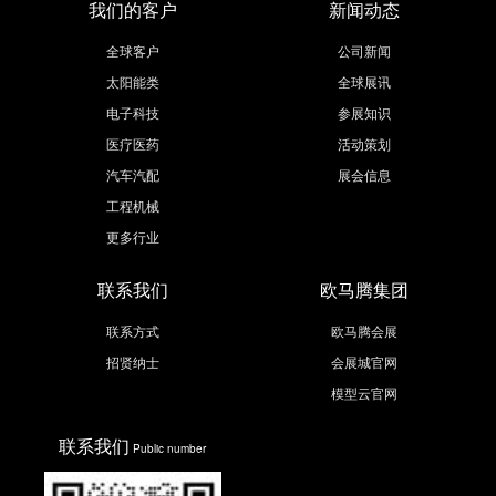
我们的客户
新闻动态
全球客户
公司新闻
太阳能类
全球展讯
电子科技
参展知识
医疗医药
活动策划
汽车汽配
展会信息
工程机械
更多行业
联系我们
欧马腾集团
联系方式
欧马腾会展
招贤纳士
会展城官网
模型云官网
联系我们
Public number