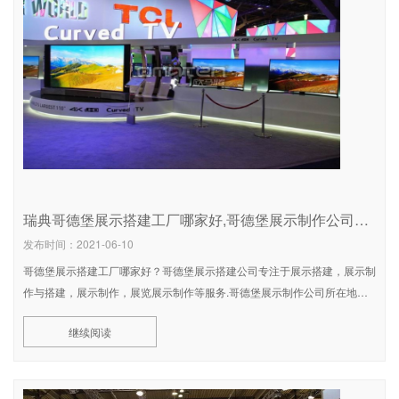
瑞典哥德堡展示搭建工厂哪家好,哥德堡展示制作公司排名
发布时间：2021-06-10
哥德堡展示搭建工厂哪家好？哥德堡展示搭建公司专注于展示搭建，展示制
作与搭建，展示制作，展览展示制作等服务.哥德堡展示制作公司所在地哥
德堡，哥德堡(Göteborg)，瑞典第二大城市，仅次于斯德哥尔摩，
继续阅读