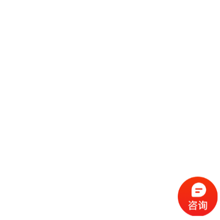
班伯里展会设计搭建工厂哪家好？班伯里展会设计搭建公司专注于展会设计
搭建，展示制作与搭建，展台设计，展览展示制作等服务.班伯里展台设计
公司所在地班伯里，宾伯里(Bunbury)是澳大利亚的一个重要城市，
继续阅读
瑞典乌普萨拉展示搭建工厂哪家好,乌普萨拉展示制作公司排名