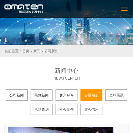
当前位置：
首页
>
新闻
>
公司新闻
新闻中心
NEWS CENTER
公司新闻
展览新闻
客户好评
参展知识
全球展讯
活动策划
社会责任
展会信息