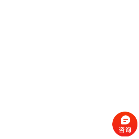
横滨展台设计工厂哪家好？横滨展会设计搭建公司专注于展示设计制作，展
会设计搭建，展示制作与搭建，展会设计搭建，展览展示制作等服务.横滨
展台设计公司所在地横滨，横滨是神奈川县东部的国际港口都市，也是神奈
继续阅读
川
法国图卢兹展览设计工厂哪家好,图卢兹展会设计搭建公司排名