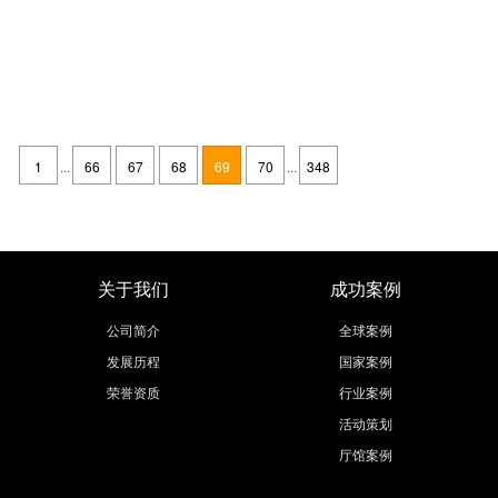
法国里昂会展制作工厂哪家好,里昂展会制作公司排名
发布时间：2021-05-24
里昂展会制作工厂哪家好？里昂展会制作公司专注于展览展示制作，会展搭
建制作，会展设计与制作，会展展厅制作等服务.里昂会展制作公司所在地
1
...
66
67
68
69
70
...
348
里昂，里昂（Lyon），法国东南部城市，奥弗涅-罗讷-阿尔卑斯大区（
继续阅读
关于我们
成功案例
公司简介
全球案例
发展历程
国家案例
荣誉资质
行业案例
活动策划
厅馆案例