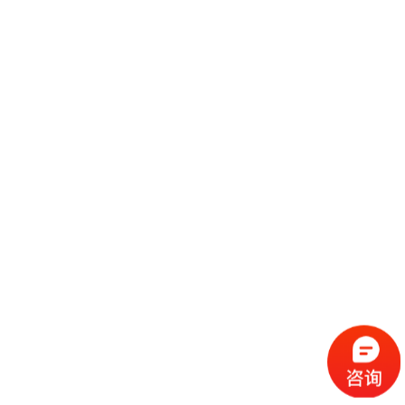
阔别两年的北京国际摩托车展终于在万众瞩目中于5月28日拉开序幕。作为
势头正盛的当红自主品牌，KTMR2R&HUSQVARNA将展台设立于距离入
口最近的W1馆大门口，成为了所有观众入场后最先看到
继续阅读
心回归，梦启程 | 欧马腾会展携手光伏领航人向阳而生，做最义无反顾的“追光者”！