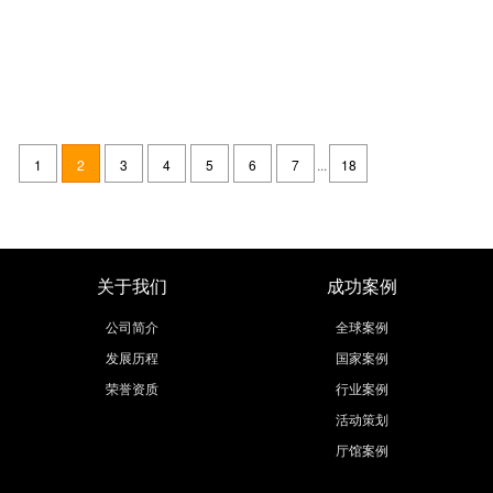
“拥抱变化”，欧马腾会展助力2021上海车展见证科技重构汽车行业格局
发布时间：2021-04-25
4月19日至28日，第十九届上海国际汽车工业展览会（2021上海车展）在
国家会展中心（上海）亮相，作为世界顶级车展，本次车展主题为“拥抱变
1
2
3
4
5
6
7
...
18
化”，全面展现汽车与信息通信、互联网、大数据、人工智能的深度融
继续阅读
关于我们
成功案例
公司简介
全球案例
发展历程
国家案例
荣誉资质
行业案例
活动策划
厅馆案例