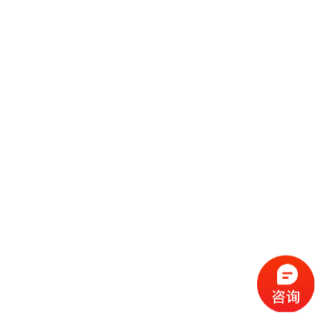
济南邦德激光股份有限公司于2008年10月24日在济南高新技术产业开发区
管委会市场监管局登记成立。公司的注册地位于济南市高新区新泺大街
1299号鑫盛大厦1号楼21A（经营场所位于东区ICT智能装配工业
继续阅读
欧马腾携手阳光电源共赏2021济南太阳能展