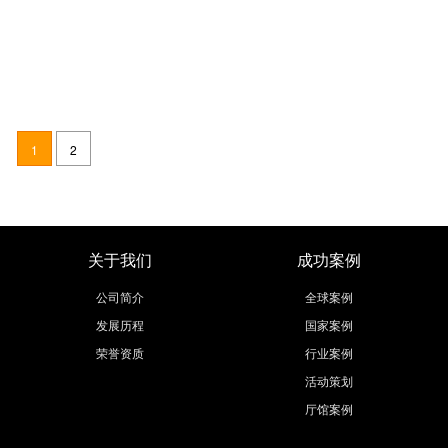
聚焦深圳礼品展 欧马腾与美的再度合作 科技革命共创美好生活
发布时间：2018-12-03
第二十六届中国（深圳）国际礼品及家居用品展览会（深圳礼品家居展），
于10月23日在深圳会展中心圆满落幕。 美的作为中国科技创新的领先品
1
2
牌，携手欧马腾合作共赢，搭建展台全方位展现企业优质文化，带领旗下最
继续阅读
新产品参与展会，并基于礼品卡、精美手提袋等多礼品赠送方案吸引众多
关于我们
成功案例
公司简介
全球案例
发展历程
国家案例
荣誉资质
行业案例
活动策划
厅馆案例