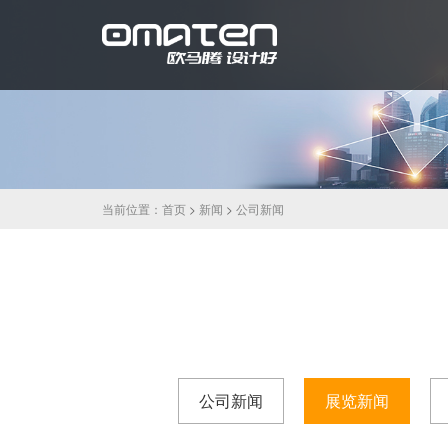
当前位置：
首页
>
新闻
>
公司新闻
公司新闻
展览新闻