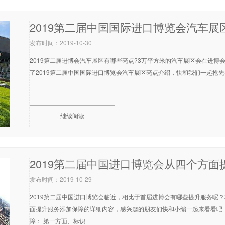
2019第二届中国国际进口博览会汽车展
发布时间：2019-10-30
2019第二届进博会汽车展区有哪些亮点?3万平方米的汽车展区会在进博
继续阅读
2019第二届中国进口博览会从四个方
发布时间：2019-10-29
2019第二届中国进口博览会临近，相比于首届进博会有哪些提升服务呢？
面提升服务添加保障的详细内容，感兴趣的朋友们快和小编一起来看看吧！ 2019第二届中国进口博览会从四个方面提升服务添
障： 第一方面、标识