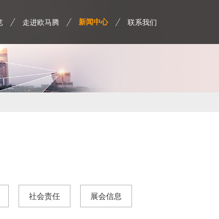
览
走进欧马腾
联系我们
新闻中心
社会责任
展会信息