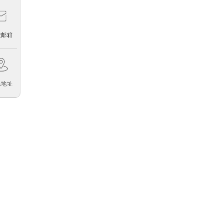
业邮箱
系地址