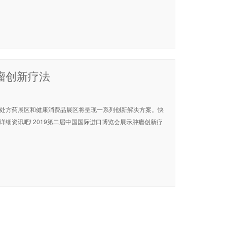
瘤创新疗法
在处方药展区和健康消费品展区将呈现一系列创新解决方案。快
博览会展示肿瘤创新疗