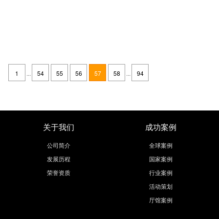
2018第十二届中国（临沂）年货精品展销会时间地点门票及其交通线路
发布时间：2017-11-02
举办时间：2018/2/1---2018/2/7 举办展馆：山东临沂商城国际会
展中心 主办单位：临沂市广播电视台 展会面积：20000平方米
1
...
54
55
56
57
58
...
94
举办届数：12届 举办周期：一年一届 展会概况
继续阅读
关于我们
成功案例
公司简介
全球案例
发展历程
国家案例
荣誉资质
行业案例
活动策划
厅馆案例