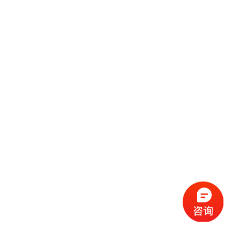
举办时间：2018/3/5---2018/3/7 举办展馆：哈尔滨国际会展体育中心(A B
厅) 展会面积：20000平方米 举办届数：20届 举办周期：一年一届 展会概
况 哈尔滨是中国东北最大的经济、文化、商贸、科技和交通中心
继续阅读
2018第二十二届中国广州国际工业自动化技术及装备展览会时间地点门票及其交通线路