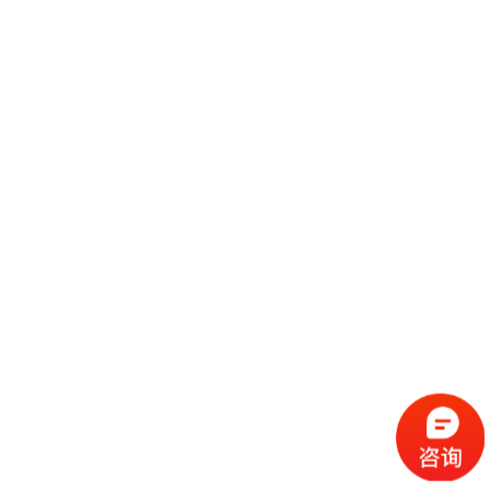
2021上海国际洗涤用品展览会是行业中比较权威的展览盛会，展览的产品
涵盖了行业中80%的产品展示，2021上海国际洗涤用品展览会将于
2021/8/5---2021/8/7在上海新国际博览中心 中国上海
继续阅读
江西汇总公司邀请您参加2021中国（江西）户外照明及景观照明展览会