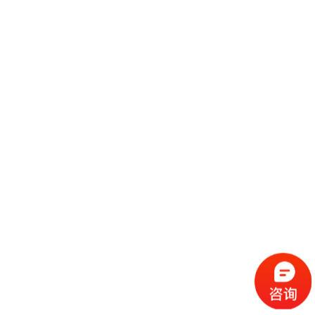
2021上海海外置业移民留学展览会举办时间什么时候？上海高端展台公司
为您详细解答，一年一节的2021上海海外置业移民留学展览会时间定在：
2021/3/26---2021/3/28开展，开展地点：上海光
继续阅读
上海高端展位设计公司带您参观2021上海海外置业移民留学展览会