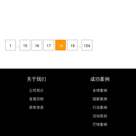
2021中国华夏家博会(广州)什么时候开展,广州会展策划公司为你解答
发布时间：2021-04-01
2021中国华夏家博会(广州)举办时间什么时候？广州会展策划公司为您详细
解答，一年一节的2021中国华夏家博会(广州)时间定在：---开展，开展地
1
...
15
16
17
18
19
...
124
点：广州国际采购中心，届时将会有很会展览设计来此地展台
继续阅读
关于我们
成功案例
公司简介
全球案例
发展历程
国家案例
荣誉资质
行业案例
活动策划
厅馆案例