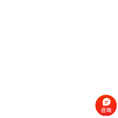
2021第二十三届中国国际投资贸易交流会举办时间什么时候？厦门会展策
划公司为您详细解答，一年一节的2021第二十三届中国国际投资贸易交流
会时间定在：2021-9-8---2021-9-11开展，开展地
继续阅读
厦门展览设计搭建公司为您讲解CBEE 2021中国（厦门）全球跨境电商博览会