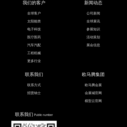
我们的客户
新闻动态
全球客户
公司新闻
太阳能类
全球展讯
电子科技
参展知识
医疗医药
活动策划
汽车汽配
展会信息
工程机械
更多行业
联系我们
欧马腾集团
联系方式
欧马腾会展
招贤纳士
会展城官网
模型云官网
联系我们
Public number