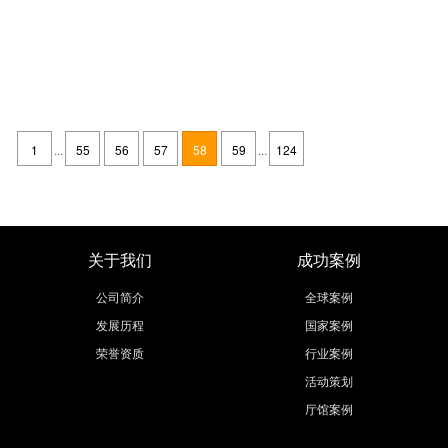
恭喜你！看到上海展台搭建公司为您精心推荐2021中国国际皮革展
发布时间：2020-12-23
2021中国国际皮革展举办时间什么时候？上海展台搭建公司为您详细解
答，一年一节的2021中国国际皮革展时间定在：2021-8-31---2021-9-2开
1
...
55
56
57
58
59
...
124
展，开展地点：上海新国际博览中心，届时将会有很
继续阅读
关于我们
成功案例
公司简介
全球案例
发展历程
国家案例
荣誉资质
行业案例
活动策划
厅馆案例