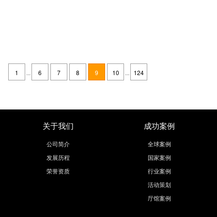
2022第30届北京健康和保健食品展览会 哪些行业参加？北京展览展示设计公司告诉你
发布时间：2021-08-27
欧马腾展览展示设计公司作为一家北京本土展览设计有幸参加2022第30届
北京健康和保健食品展览会 帮助参展企业展台搭建服务。一年一度的2022
1
...
6
7
8
9
10
...
124
第30届北京健康和保健食品展览会 将于2022年4月8日-1
继续阅读
关于我们
成功案例
公司简介
全球案例
发展历程
国家案例
荣誉资质
行业案例
活动策划
厅馆案例