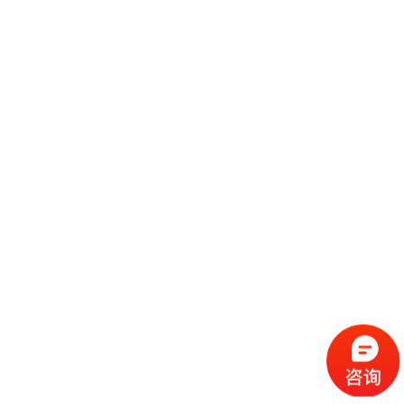
美国印第安纳波利斯国际涂料展览会举办时间什么时候？美国展台制作公司
为您详细解答，一年一节的美国印第安纳波利斯国际涂料展览会时间定在：
2020年3月12日-14日开展，开展地点：美国，届时将会有很会展览
继续阅读
印度孟买国际涂料展览会让印度展台制作公司齐聚一堂