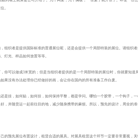
画贴到墙上就算是公司介绍了。几个网架，几个搁板，一张桌子就开张了。即使一些
展位。
如，组织者是提供国际标准的普通展位呢，还是会提供一个局部特装的展位。请组织者
局、灯光、样品如何放置等等。
下，你可以做成3米宽的；但是当组织者提供的是一个局部特装的展位时，你就要知道
场如果没有办法处理你已经做好的画，会让你在国内的所有准备工作白废。
贴还是挂，如何贴，如何挂，如何保持平整，都是学问。哪怕一个胶带，一个钩子，一
备好，并随货运一起前往目的地，减少随身携带的麻烦。所以，预先的设计，周全的准
己的预先展位布置设计，租赁合适的展具。对展具租赁这个环节一定要非常重视，关