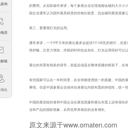
线咨询
的费用。从实际操作来讲，每个参展企业在现场都会碰到大大小
国企业通常认为国外展具租赁的价格比较贵，也会碰到展览搭建
第三，要重视灯光的运用。
系电话
通常来讲，一个9平方米的展位最多会提供3个100瓦的射灯，
情舒畅，注意力增加，停留的时间也会加长，灯光运用得好可以
业邮箱
展位的布置有很多的讲究，前提必须是在整体搭建的框架下，在
有些国家可以在一年时间里，在全球都使用统一的搭建。中国的
事情。但是中国参展企业保持自身展位内部布置的持续性，统一
系地址
中国的展览组织者和中国企业在展览搭建和展位布置上还有很长
业和产品的国际形象，从而也带来相应的业务增长。
原文来源于www.omaten.com