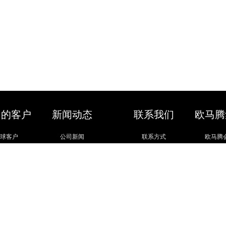
们的客户
新闻动态
联系我们
欧马腾
全球客户
公司新闻
联系方式
欧马腾
太阳能类
全球展讯
招贤纳士
会展城
电子科技
参展知识
模型云
医疗医药
活动策划
汽车汽配
展会信息