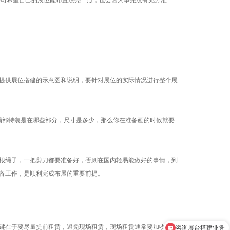
公司希望自己的展位能布置漂亮一点，也会因为事先没有充分准
提供展位搭建的示意图和说明，要针对展位的实际情况进行整个展
局部特装是在哪些部分，尺寸是多少，那么你在准备画的时候就要
根绳子，一把剪刀都要准备好，否则在国内轻易能做好的事情，到
备工作，是顺利完成布展的重要前提。
咨询展台搭建业务
键在于要尽量提前租赁，避免现场租赁，现场租赁通常要加收20%