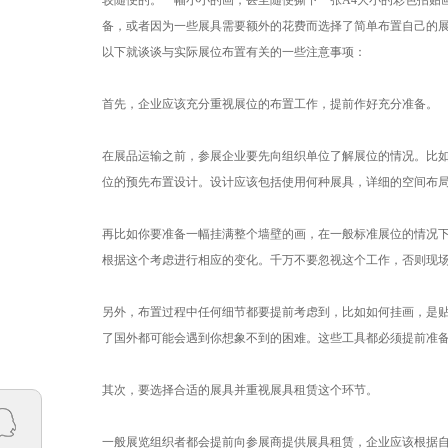
较随便的。一幅小小的画，甚至随便撕下一张A4大小的彩色招贴
备，或者因为一些展具需要额外的花费而选择了简单布置自己的
以下就谈谈与实际展位布置有关的一些注意事项：
首先，企业应该充分重视展位的布置工作，提前作好充分准备。
在展品运输之前，参展企业要先向组织单位了解展位的情况。比
位的预先布置设计。设计应该包括使用何种展具，详细的空间布
再比如你要准备一幅挂满整个墙壁的画，在一般标准展位的情况
根据这个考虑进行相应的变化。千万不要忽视这个工作，否则现
另外，布置过程中任何细节都要提前考虑到，比如如何挂画，是
了国外都可能会遇到你想象不到的困难。这些工具都必须提前准
其次，要选择合适的展具并重视展具租赁这个环节。
一般展览组织者都会提前向参展商提供展具租赁，企业应该根据自