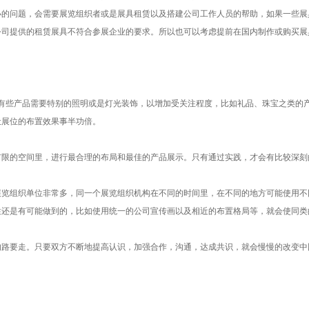
小的问题，会需要展览组织者或是展具租赁以及搭建公司工作人员的帮助，如果一些展
公司提供的租赁展具不符合参展企业的要求。所以也可以考虑提前在国内制作或购买展
但是有些产品需要特别的照明或是灯光装饰，以增加受关注程度，比如礼品、珠宝之类
让展位的布置效果事半功倍。
有限的空间里，进行最合理的布局和最佳的产品展示。只有通过实践，才会有比较深刻
展览组织单位非常多，同一个展览组织机构在不同的时间里，在不同的地方可能使用不
性还是有可能做到的，比如使用统一的公司宣传画以及相近的布置格局等，就会使同类
的路要走。只要双方不断地提高认识，加强合作，沟通，达成共识，就会慢慢的改变中