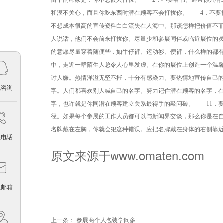
留下的印象是：你不想被人打扰。 2．不要看书。通常你只有
和漠不关心，而且你吃东西时潜在顾客不会打扰你。 4．不要
不想成本很高的宣传资料白白流失在人海中。那该怎样把价值不
人说话，他们不会前来打扰你。尽量少和参展同伴或临近展位的
的意愿尽量穿着随便些，如牛仔裤、运动衫、便裤，什么样的都
中，走近一群陌生人总令人心里发虚。在你的展位上创造一个温
讨人嫌。热情洋溢无坚不摧，十分有感染力。要热情地宣传自己
线咨询
字。人们都喜欢别人喊自己的名字。努力记住潜在顾客的名字，
字，也许就是你同潜在顾客建立关系最得手的敲问砖。 11．
径。如果每个参展的工作人员都可以与新闻界交谈，那么你是在
名牌戴在左胸，你就会犯这种错误。应把名牌戴在身体的右侧靠
系电话
原文来源于www.omaten.com
业邮箱
上一条：
参展商个人包装学问多