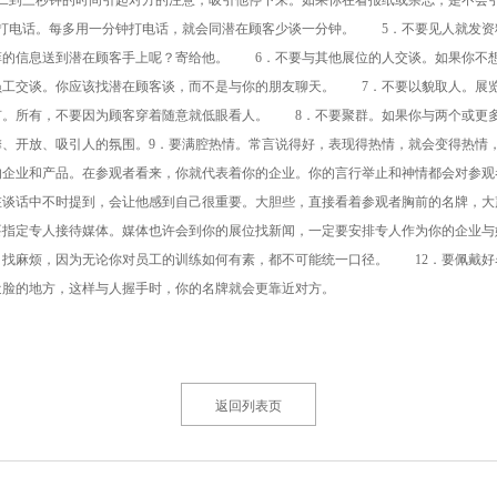
二到三秒钟的时间引起对方的注意，吸引他停下来。如果你在看报纸或杂志，是不会
打电话。每多用一分钟打电话，就会同潜在顾客少谈一分钟。 5．不要见人就发资
菲的信息送到潜在顾客手上呢？寄给他。 6．不要与其他展位的人交谈。如果你不
员工交谈。你应该找潜在顾客谈，而不是与你的朋友聊天。 7．不要以貌取人。展
有。所有，不要因为顾客穿着随意就低眼看人。 8．不要聚群。如果你与两个或更
馨、开放、吸引人的氛围。9．要满腔热情。常言说得好，表现得热情，就会变得热情
的企业和产品。在参观者看来，你就代表着你的企业。你的言行举止和神情都会对参观
在谈话中不时提到，会让他感到自己很重要。大胆些，直接看着参观者胸前的名牌，大
要指定专人接待媒体。媒体也许会到你的展位找新闻，一定要安排专人作为你的企业与
自找麻烦，因为无论你对员工的训练如何有素，都不可能统一口径。 12．要佩戴好
近脸的地方，这样与人握手时，你的名牌就会更靠近对方。
返回列表页