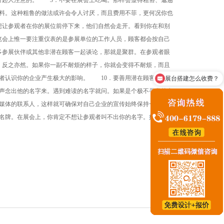
引起人注意的。 3．不要在展会上吃喝。那样会显得粗俗、邋遢
料。这种粗鲁的做法或许会令人讨厌，而且费用不菲，更何况你也
想让参观者在你的展位前停下来，他们自然会走开。看到你在和别
览会上惟一要注重仪表的是参展单位的工作人员，顾客都会按自己
多参展伙伴或其他非潜在顾客一起谈论，那就是聚群。在参观者眼
，反之亦然。如果你一副不耐烦的样子，你就会变得不耐烦，而且
者认识你的企业产生极大的影响。 10．要善用潜在顾客的名
展台搭建怎么收费？
声念出他的名字来。遇到难读的名字就问。如果是个极不寻常的名
媒体的联系人，这样就可确保对自己企业的宣传始终保持一致口
名牌。在展会上，你肯定不想让参观者叫不出你的名字。如果你将