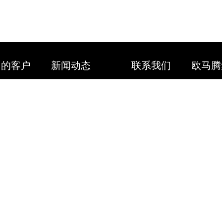
们的客户
新闻动态
联系我们
欧马腾
全球客户
公司新闻
联系方式
欧马腾
太阳能类
全球展讯
招贤纳士
会展城
电子科技
参展知识
模型云
医疗医药
活动策划
汽车汽配
展会信息
工程机械
更多行业