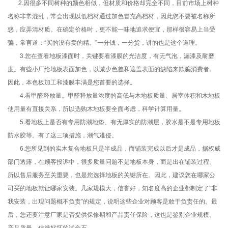
2.因很多不同树种的颜色相似，但材质和价格却完全不同，目前市场上树种
名称非常混乱，常会出现以低档材通过加色冒充高档材，因此您不要被名称所
惑，应弄清材质。在确定价格时，更不能一味地追求便宜，那样很容易上当受
骗，常言道：“买的没有卖的精。”一分钱，一分货，讲的也是这个道理。
3.您在查看地板漆面时，关键要看漆膜的光洁度，有无气泡，漏漆及耐磨
度。有些小厂给地板表面加色，以减少色差和遮盖表面的缺陷来欺骗消费者。
因此，本色板加工和漆膜丰满是您首要的选择。
4.看甲醛释放量。甲醛释放量浓度的高低与木地板质量、居室体积和木地板
使用量有直接关系，所以选购木地板要全面考虑，科学计算用量。
5.看地板上是否有专用防潮地垫、有无厚实的防潮层，胶水是不是专用地板
防水胶等。有了这三项措施，潮气难侵。
6.您所见到的实木复合地板只是半成品，而铺装完成以后才是成品，据权威
部门透露，在顾客投诉中，很多质量问题不是地板本身，而是出在铺装过程。
所以售后服务至关重要，也是您选择地板的关键所在。因此，建议您在哪家公
司买的地板就让哪家安装。几家规模大，信誉好，知名度高的企业都制定了“非
我安装，出现问题概不负责”的规定，说明这些企业对顾客是敢于负责任的。最
后，您还要注意厂家是否提供保修期和产品责任保险，这也是鉴别企业规模、
产品质量、信誉好坏的试金石。