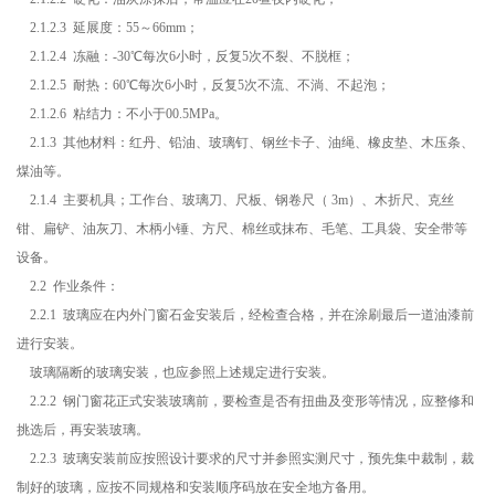
2.1.2.3 延展度：55～66mm；
2.1.2.4 冻融：-30℃每次6小时，反复5次不裂、不脱框；
2.1.2.5 耐热：60℃每次6小时，反复5次不流、不淌、不起泡；
2.1.2.6 粘结力：不小于00.5MPa。
2.1.3 其他材料：红丹、铅油、玻璃钉、钢丝卡子、油绳、橡皮垫、木压条、
煤油等。
2.1.4 主要机具；工作台、玻璃刀、尺板、钢卷尺（ 3m）、木折尺、克丝
钳、扁铲、油灰刀、木柄小锤、方尺、棉丝或抹布、毛笔、工具袋、安全带等
设备。
2.2 作业条件：
2.2.1 玻璃应在内外门窗石金安装后，经检查合格，并在涂刷最后一道油漆前
进行安装。
玻璃隔断的玻璃安装，也应参照上述规定进行安装。
2.2.2 钢门窗花正式安装玻璃前，要检查是否有扭曲及变形等情况，应整修和
挑选后，再安装玻璃。
2.2.3 玻璃安装前应按照设计要求的尺寸并参照实测尺寸，预先集中裁制，裁
制好的玻璃，应按不同规格和安装顺序码放在安全地方备用。