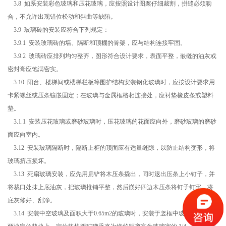
3.8 如系安装彩色玻璃和压花玻璃，应按照设计图案仔细裁割，拼缝必须吻
合，不允许出现错位松动和斜曲等缺陷。
3.9 玻璃砖的安装应符合下列规定：
3.9.1 安装玻璃砖的墙、隔断和顶棚的骨架，应与结构连接牢固。
3.9.2 玻璃砖应排列均匀整齐，图形符合设计要求，表面平整，嵌缝的油灰或
密封膏应饱满密实。
3.10 阳台、楼梯间或楼梯栏板等围护结构安装钢化玻璃时，应按设计要求用
卡紧螺丝或压条镶嵌固定；在玻璃与金属框格相连接处，应衬垫橡皮条或塑料
垫。
3.1.1 安装压花玻璃或磨砂玻璃时，压花玻璃的花面应向外，磨砂玻璃的磨砂
面应向室内。
3.12 安装玻璃隔断时，隔断上柜的顶面应有适量缝隙，以防止结构变形，将
玻璃挤压损坏。
3.13 死扇玻璃安装，应先用扁铲将木压条撬出，同时退出压条上小钉子，并
将裁口处抹上底油灰，把玻璃推铺平整，然后嵌好四边木压条将钉子钉牢，将
底灰修好、刮净。
3.14 安装中空玻璃及面积大于0.65m2的玻璃时，安装于竖框中玻璃，应放在