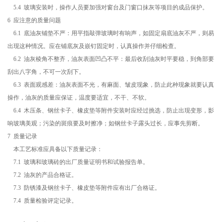
5.4 玻璃安装时，操作人员要加强对窗台及门窗口抹灰等项目的成品保护。
6 应注意的质量问题
6.1 底油灰铺垫不严：用平指敲弹玻璃时有响声，如固定扇底油灰不严，则易
出现这种情况。应在铺底灰及嵌钉固定时，认真操作并仔细检查。
6.2 油灰棱角不整齐，油灰表面凹凸不平：最后收刮油灰时平要稳，到角部要
刮出八字角，不可一次刮下。
6.3 表面观感差：油灰表面不光，有麻面、皱皮现象，防止此种现象就要认真
操作，油灰的质量应保证，温度要适宜，不干、不软。
6.4 木压条、钢丝卡子、橡皮垫等附件安装时应经过挑选，防止出现变形，影
响玻璃美观；污染的斑痕要及时擦净；如钢丝卡子露头过长，应事先剪断。
7 质量记录
本工艺标准应具备以下质量记录：
7.1 玻璃和玻璃砖的出厂质量证明书和试验报告单。
7.2 油灰的产品合格证。
7.3 防锈漆及钢丝卡子、橡皮垫等附件应有出厂合格证。
7.4 质量检验评定记录。