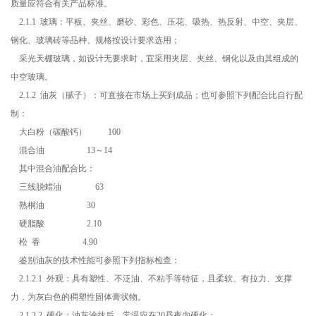
质量应符合有关产品标准。
2.1.1 玻璃：平板、夹丝、磨砂、彩色、压花、吸热、热反射、中空、夹层、
钢化、玻璃砖等品种、规格按设计要求选用；
采光天棚玻璃，如设计无要求时，宜采用夹层、夹丝、钢化以及由其组成的
中空玻璃。
2.1.2 油灰（腻子）：可直接在市场上买到成品；也可参照下列配合比自行配
制：
大白粉（碳酸钙） 100
混合油 13～14
其中混合油配合比：
三线脱蜡油 63
熟桐油 30
硬脂酸 2.10
松 香 4.90
鉴别油灰的技术性能可参照下列指标检查：
2.1.2.1 外观：具有塑性、不泛油、不粘手等特征，且柔软、有拉力、支撑
力，为灰白色的稠塑性固体膏状物。
2.1.2.2 硬化：油灰涂抹后，常温应在20昼夜内硬化；