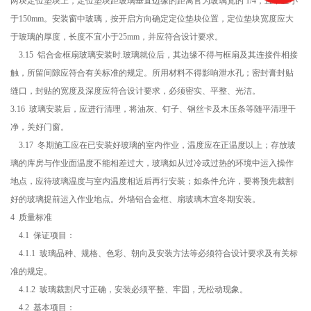
两块定位垫块上，定位垫块距玻璃垂直边缘的距离官为玻璃宽的 1/4，且不宜小
于150mm。安装窗中玻璃，按开启方向确定定位垫块位置，定位垫块宽度应大
于玻璃的厚度，长度不宜小于25mm，并应符合设计要求。
3.15 铝合金框扇玻璃安装时.玻璃就位后，其边缘不得与框扇及其连接件相接
触，所留间隙应符合有关标准的规定。所用材料不得影响泄水孔；密封膏封贴
缝口，封贴的宽度及深度应符合设计要求，必须密实、平整、光洁。
3.16 玻璃安装后，应进行清理，将油灰、钉子、钢丝卡及木压条等随平清理干
净，关好门窗。
3.17 冬期施工应在已安装好玻璃的室内作业，温度应在正温度以上；存放玻
璃的库房与作业面温度不能相差过大，玻璃如从过冷或过热的环境中运入操作
地点，应待玻璃温度与室内温度相近后再行安装；如条件允许，要将预先裁割
好的玻璃提前运入作业地点。外墙铝合金框、扇玻璃木宜冬期安装。
4 质量标准
4.1 保证项目：
4.1.1 玻璃品种、规格、色彩、朝向及安装方法等必须符合设计要求及有关标
准的规定。
4.1.2 玻璃裁割尺寸正确，安装必须平整、牢固，无松动现象。
4.2 基本项目：