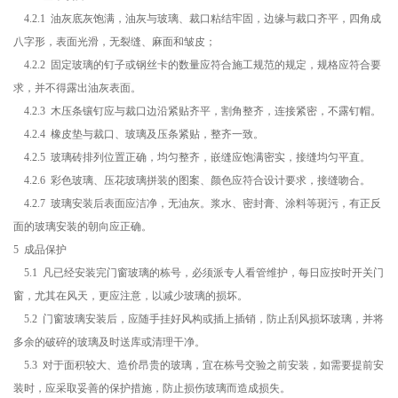
4.2.1 油灰底灰饱满，油灰与玻璃、裁口粘结牢固，边缘与裁口齐平，四角成
八字形，表面光滑，无裂缝、麻面和皱皮；
4.2.2 固定玻璃的钉子或钢丝卡的数量应符合施工规范的规定，规格应符合要
求，并不得露出油灰表面。
4.2.3 木压条镶钉应与裁口边沿紧贴齐平，割角整齐，连接紧密，不露钉帽。
4.2.4 橡皮垫与裁口、玻璃及压条紧贴，整齐一致。
4.2.5 玻璃砖排列位置正确，均匀整齐，嵌缝应饱满密实，接缝均匀平直。
4.2.6 彩色玻璃、压花玻璃拼装的图案、颜色应符合设计要求，接缝吻合。
4.2.7 玻璃安装后表面应洁净，无油灰。浆水、密封膏、涂料等斑污，有正反
面的玻璃安装的朝向应正确。
5 成品保护
5.1 凡已经安装完门窗玻璃的栋号，必须派专人看管维护，每日应按时开关门
窗，尤其在风天，更应注意，以减少玻璃的损坏。
5.2 门窗玻璃安装后，应随手挂好风构或插上插销，防止刮风损坏玻璃，并将
多余的破碎的玻璃及时送库或清理干净。
5.3 对于面积较大、造价昂贵的玻璃，宜在栋号交验之前安装，如需要提前安
装时，应采取妥善的保护措施，防止损伤玻璃而造成损失。