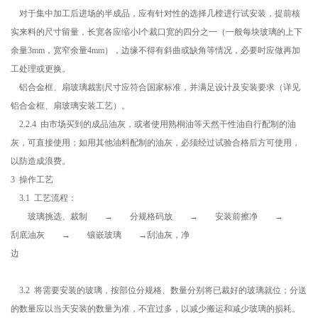
对于集中加工后进场的半成品，应有针对性的选择几樘进行试安装，提前核
实来料的尺寸留量，长宽各应缩小l个裁口宽的四分之一（一般每块玻璃的上下
余量3mm，宽窄余量4mm），边缘不得有斜曲或缺角等情况，必要时应做再加
工处理或更换。
铝合金框、扇玻璃裁割尺寸应符合国家标准，并满足设计及安装要求（详见
铝合金框、扇玻璃安装工艺）。
2.2.4 由市场买到的成品油灰，或者使用熟桐油等天然干性油自行配制的油
灰，可直接使用；如用其他油料配制的油灰，必须经过试验合格后方可使用，
以防造成浪费。
3 操作工艺
3.1 工艺流程：
玻璃挑选、裁制 → 分规格码放 → 安装前擦净 →
刮底油灰 → 镶嵌玻璃 →刮油灰，净
边
3.2 将需要安装的玻璃，按部位分规格、数量分别将已裁好的玻璃就位；分送
的数量应以当天安装的数量为准，不宜过多，以减少搬运和减少玻璃的损耗。