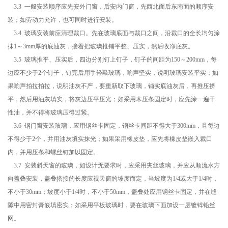
3.3 一般安装顺序应先安外门窗，后安内门窗，先西北面后东南面的顺序安
装；如劳动力允许，也可同时进行安装。
3.4 玻璃安装前应清理裁口。先在玻璃底面与裁口之间，沿裁口的全长均匀涂
抹1～3mm厚的底油灰，接着把玻璃推铺平整、压实，然后收净底灰。
3.5 玻璃推平、压实后，四边分别钉上钉子，钉子的间距为150～200mm，每
边应不少于2个钉子，钉完后用手轻敲玻璃，响声坚实，说明玻璃安装平实；如
果响声拍拉拍拉，说明油灰不严，要重新取下玻璃，铺实底油灰后，再推压挤
平，然后用油灰填实，将灰边压平压光；如采用木压条固定时，应先涂一遍干
性油，并不得将玻璃压得过紧。
3.6 钢门窗安装玻璃，应用钢丝卡固定，钢丝卡间距不得大于300mm，且每边
不得少于2个，并用油灰填实抹光；如果采用橡皮垫，应先将橡皮垫嵌入裁口
内，并用压条和螺丝钉加以固定。
3.7 安装斜天窗的玻璃，如设计无要求时，应采用夹丝玻璃，并应从顺流水方
向盖叠安装，盖叠搭接的长度应视天窗的坡度而定，当坡度为1/4或大于1/4时，
不小于30mm；坡度小于1/4时，不小于50mm，盖叠处应用钢丝卡固定，并在缝
隙中用密封膏嵌填密实；如采用平板玻璃时，要在玻璃下面加设一层镀锌铅丝
网。