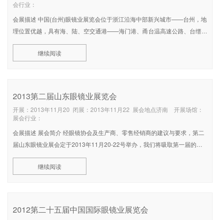
会行业：
会展描述 中国(台州)眼镜业展览会位于浙江沿海中部新兴城市——台州，地
理位置优越，具有海、陆、空交通港——海门港、甬台温高速公路、台缙高
速、沈海高速、甬台温铁路、路桥机场，交通便捷、物质集、散迅速。 台
继续阅读
州杜桥镇特色经济明显，眼镜是杜桥最大的支柱产业，也是全国最大的眼镜
生产基地
2013第二届山东眼镜业展览会
开展：2013年11月20 闭展：2013年11月22 展会地点济南 开展场馆：
展会行业：
会展描述 展会简介 经眼镜协会及生产商、零售经销商的建议与要求，第二
届山东眼镜业展会定于2013年11月20-22号举办，我们将吸取第一届的经
验与客户反馈意见，对展会的操作模式与宣传方案进行了调整。 在总结首
继续阅读
届眼镜展的基础上，“第二届山东眼镜展会”进一步创新发展、
2012第二十五届中国国际眼镜业展览会