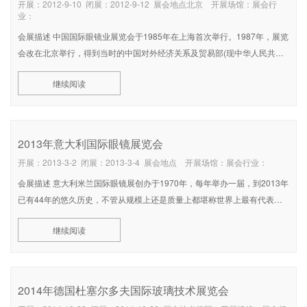
开展：2012-9-10 闭展：2012-9-12 展会地点北京 开展场馆：展会行
业：
会展描述 中国国际眼镜业展览会于1985年在上海首次举行。1987年，展览
会改在北京举行，得到当时的中国对外经济关系及贸易部(现中华人民共和
国商务部)批准，成为官方认可的国际眼镜业展览会。由于眼镜行业归国家
继续阅读
轻工业部(现中国轻工业联合会)管辖，因此本展自那年起一直得到该部的赞
助。到了199
2013年意大利国际眼镜展览会
开展：2013-3-2 闭展：2013-3-4 展会地点 开展场馆：展会行业：
会展描述 意大利米兰国际眼镜展创办于1970年，每年举办一届，到2013年
已有44年的悠久历史，不管从规模上还是质量上都堪称世界上最有代表最
具规模的眼镜展览会，被誉为眼镜界的奥林匹克。由于该展览会展出的展品
继续阅读
种类齐全、档次高，意大利本身是眼镜业的鼻祖每年推陈出新的款式和技术
总能引导全球眼镜
2014年德国杜塞尔多夫国际玻璃技术展览会