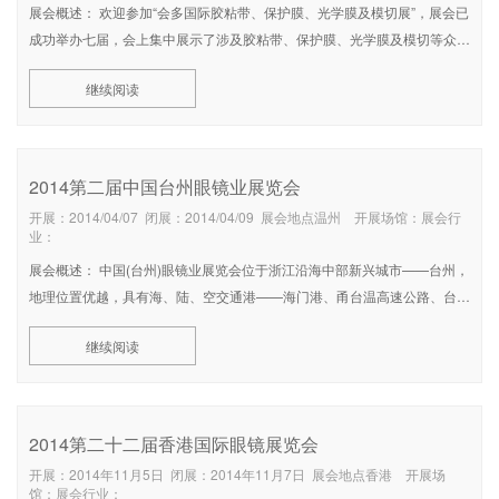
展会概述： 欢迎参加“会多国际胶粘带、保护膜、光学膜及模切展”，展会已
成功举办七届，会上集中展示了涉及胶粘带、保护膜、光学膜及模切等众多
领域相关的最新产品和技术，展览总面积拟定20,000平方米，预计将云集
继续阅读
中国内外品牌展商达500余家，超过30,000名观众到场观展! 主办单
2014第二届中国台州眼镜业展览会
开展：2014/04/07 闭展：2014/04/09 展会地点温州 开展场馆：展会行
业：
展会概述： 中国(台州)眼镜业展览会位于浙江沿海中部新兴城市——台州，
地理位置优越，具有海、陆、空交通港——海门港、甬台温高速公路、台缙
高速、沈海高速、甬台温铁路、路桥机场，交通便捷、物质集、散迅速。
继续阅读
台州杜桥镇特色经济明显，眼镜是杜桥最大的支柱产业，也是全国最大的眼
镜生产基
2014第二十二届香港国际眼镜展览会
开展：2014年11月5日 闭展：2014年11月7日 展会地点香港 开展场
馆：展会行业：