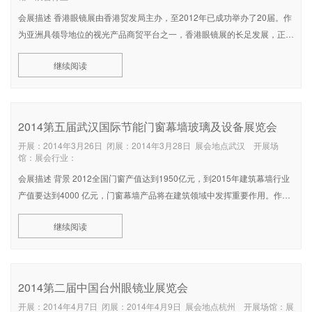
会展描述 香港眼镜展由香港贸发局主办，至2012年已成功举办了20届。作
为亚洲具领导地位的视光产品商贸平台之一，香港眼镜展的长足发展，正好
反映全球眼镜业欣欣向荣。2012年的眼镜展，比2011年增长3.6%，规模为
继续阅读
历届之冠。其中参展商的数目增至约630家，买家也上升至超过12,800名，
2014第五届武汉国际节能门窗幕墙玻璃及设备展览会
开展：2014年3月26日 闭展：2014年3月28日 展会地点武汉 开展场
馆：展会行业：
会展描述 背景 2012全国门窗产值达到1950亿元，到2015年建筑幕墙行业
产值要达到4000 亿元，门窗幕墙产品将在建筑领域中发挥重要作用。作为
建筑大省的湖北省，2012年建筑业总产值跨入万亿俱乐部，居中部地区首
继续阅读
位;武汉作为国家“两型社会”试验区以及自主创新示范区，同时获
2014第二届中国台州眼镜业展览会
开展：2014年4月7日 闭展：2014年4月9日 展会地点杭州 开展场馆：展