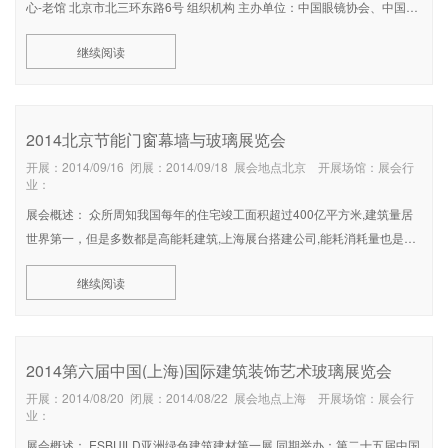
心-老馆 北京市北三环东路6号 组织机构 主办单位：中国眼镜协会、中国中
轻国际控股公司 承办单位：东方国际展览有限公司 协办单位：东方国
继续阅读
2014北京节能门窗幕墙与玻璃展览会
开展：2014/09/16 闭展：2014/09/18 展会地点北京 开展场馆：展会行
业：
展会概述： 众所周知我国每年的住宅竣工面积超过400亿平方米,建筑量居
世界第一，但是多数都是高能耗建筑,上海展台搭建公司,能耗消耗量也是发
达国家的三倍之多,而低碳节能的建筑只有百分之十五左右。 国家“十二
继续阅读
五”规划提出，建筑业要推广绿色建筑和绿色施工，着力用先进建筑材料、
玻璃眼
2014第六届中国(上海)国际建筑装饰艺术玻璃展览会
开展：2014/08/20 闭展：2014/08/22 展会地点上海 开展场馆：展会行
业：
展会概述： ESBUILD亚洲绿色建筑建材第一展 同期举办：第二十五届中国