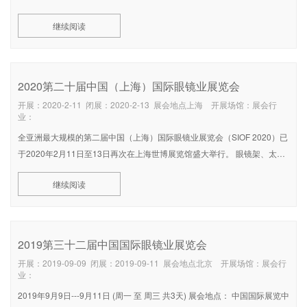
美国光学眼镜展VISION EXPO NEW YORK是美国乃至美洲地区专业的国际
继续阅读
光学展，是进入美洲市场的唯一平台，由励展博览集团与美国视力协会合办
2020第二十届中国（上海）国际眼镜业展览会
开展：2020-2-11 闭展：2020-2-13 展会地点上海 开展场馆：展会行
业：
全亚洲最大规模的第二届中国（上海）国际眼镜业展览会（SIOF 2020）已
于2020年2月11日至13日再次在上海世博展览馆盛大举行。 眼镜架、太阳
眼镜、镜片、隐形眼镜、3D眼镜、数字镜片、验眼设备、眼镜及镜片生產
继续阅读
机械、眼镜零件及配件、眼镜原料、模具、眼部护理用品、镜片及隐形眼镜
清洁液、眼镜盒、眼科
2019第三十二届中国国际眼镜业展览会
开展：2019-09-09 闭展：2019-09-11 展会地点北京 开展场馆：展会行
业：
2019年9月9日---9月11日 (周一 至 周三 共3天) 展会地点： 中国国际展览中