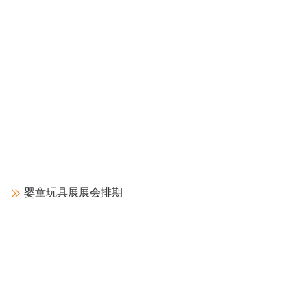
中共上海市委统战部向欧马腾会展董事长王翔先生致《感谢信》
发布时间：2023-03-29
2022年6月6日，中共上海市委统战部向欧马腾会展科技有限公司董事长王
翔先生致《感谢信》，感谢王翔董事长在上海疫情期间所作的贡献。2022
年3月上海疫情肆虐，了解到静安区江宁路街道海防村居委会防疫物资
婴童玩具展展会排期
继续阅读
2023俄罗斯莫斯科国际婴童用品及幼教展览会展会时间