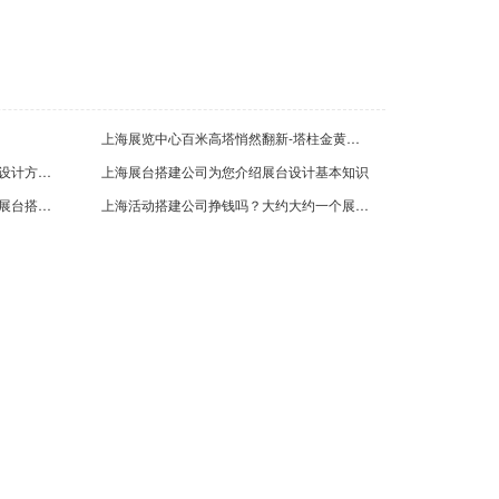
海小蚁科技有限公司展台搭建效果图案例
17-01-05
上海展览中心百米高塔悄然翻新-塔柱金黄富丽塔尖“红星闪闪”
上海展厅布置公司为您介绍企业展厅设计方案的两大技巧
上海展台搭建公司为您介绍展台设计基本知识
上海活动搭建公司哪家好？有没好的展台搭建公司推荐
上海活动搭建公司挣钱吗？大约大约一个展台利润是多少?