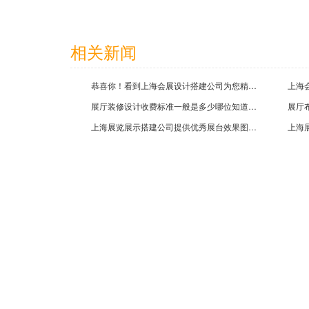
浙江晶科能源有限公司展台搭建效果图案例
相关新闻
2017-01-16
恭喜你！看到上海会展设计搭建公司为您精心推荐2021上海国际流行时尚纱线展示会
展厅装修设计收费标准一般是多少哪位知道?上海展厅设计装修公司为您解答
上海展览展示搭建公司提供优秀展台效果图,展位搭建效果图,展台图片欣赏