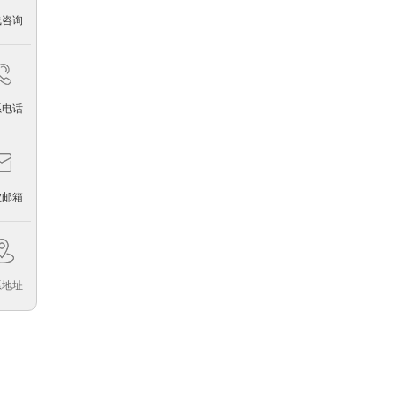
线咨询
鞍钢实业微细铝粉有限公司展台搭建效果图案例
2017-04-04
系电话
业邮箱
系地址
Endeas展台搭建效果图案例
2017-04-19