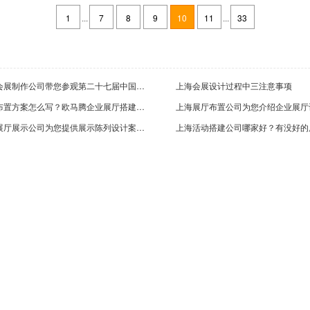
1
...
7
8
9
10
11
...
33
中国万达地产展台搭建效果图案例
上
2014-05-18
20
上海会展制作公司带您参观第二十七届中国国际复合材料工业技术展览会
上海会展设计过程中三注意事项
展厅布置方案怎么写？欧马腾企业展厅搭建公司为您提供展厅设计方案
上海展厅展示公司为您提供展示陈列设计案例效果图