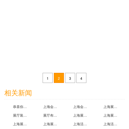
苏州元素集展台搭建效果图案例
2017-02-21
1
2
3
4
深圳市高巨创新科技展台搭建效果图案例
相关新闻
2017-02-27
恭喜你！看到上海会展设计搭建公司为您精心推荐2021上海国际流行时尚纱线展示会
上海会展制作公司带您参观第二十七届中国国际复合材料工业技术展览会
上海会展设计过程中三注意事项
上海展览中心百米高塔悄然翻新-塔柱金黄富丽塔尖“红星闪闪”
展厅装修设计收费标准一般是多少哪位知道?上海展厅设计装修公司为您解答
展厅布置方案怎么写？欧马腾企业展厅搭建公司为您提供展厅设计方案
上海展厅布置公司为您介绍企业展厅设计方案的两大技巧
上海展台搭建公司为您介绍展台设计基本知识
上海展览展示搭建公司提供优秀展台效果图,展位搭建效果图,展台图片欣赏
上海展厅展示公司为您提供展示陈列设计案例效果图
上海活动搭建公司哪家好？有没好的展台搭建公司推荐
上海活动搭建公司挣钱吗？大约大约一个展台利润是多少?