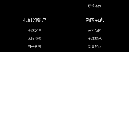
厅馆案例
我们的客户
新闻动态
全球客户
公司新闻
太阳能类
全球展讯
电子科技
参展知识
医疗医药
活动策划
汽车汽配
展会信息
工程机械
更多行业
联系我们
欧马腾集团
联系方式
欧马腾会展
招贤纳士
会展城官网
模型云官网