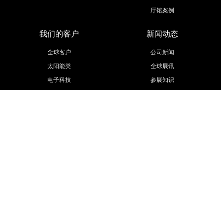
厅馆案例
我们的客户
新闻动态
全球客户
公司新闻
太阳能类
全球展讯
电子科技
参展知识
医疗医药
活动策划
汽车汽配
展会信息
工程机械
更多行业
联系我们
欧马腾集团
联系方式
欧马腾会展
招贤纳士
会展城官网
模型云官网