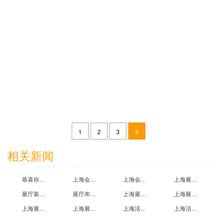
固德威展台搭建效果图案例
2024-10-23
1
2
3
4
深圳市首航新能源股份有限公司展台搭建效果图案例
相关新闻
2026-05-06
恭喜你！看到上海会展设计搭建公司为您精心推荐2021上海国际流行时尚纱线展示会
上海会展制作公司带您参观第二十七届中国国际复合材料工业技术展览会
上海会展设计过程中三注意事项
上海展览中心百米高塔悄然翻新-塔柱金黄富丽塔尖“红星闪闪”
展厅装修设计收费标准一般是多少哪位知道?上海展厅设计装修公司为您解答
展厅布置方案怎么写？欧马腾企业展厅搭建公司为您提供展厅设计方案
上海展厅布置公司为您介绍企业展厅设计方案的两大技巧
上海展台搭建公司为您介绍展台设计基本知识
上海展览展示搭建公司提供优秀展台效果图,展位搭建效果图,展台图片欣赏
上海展厅展示公司为您提供展示陈列设计案例效果图
上海活动搭建公司哪家好？有没好的展台搭建公司推荐
上海活动搭建公司挣钱吗？大约大约一个展台利润是多少?