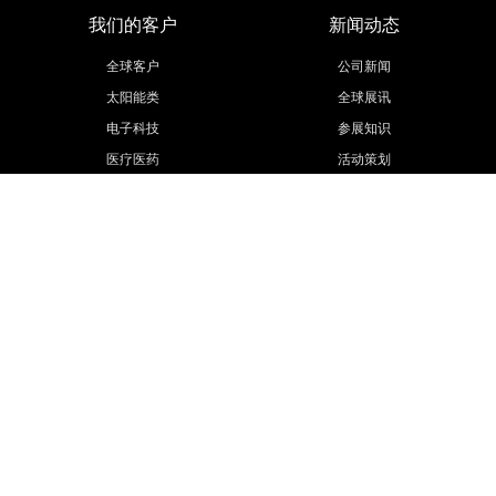
我们的客户
新闻动态
全球客户
公司新闻
太阳能类
全球展讯
电子科技
参展知识
医疗医药
活动策划
汽车汽配
展会信息
工程机械
更多行业
联系我们
欧马腾集团
联系方式
欧马腾会展
招贤纳士
会展城官网
模型云官网
联系我们
Public number