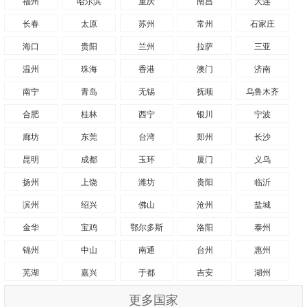
福州
哈尔滨
重庆
南昌
大连
长春
太原
苏州
常州
石家庄
海口
贵阳
兰州
拉萨
三亚
温州
珠海
香港
澳门
济南
南宁
青岛
无锡
抚顺
乌鲁木齐
合肥
桂林
西宁
银川
宁波
廊坊
东莞
台湾
郑州
长沙
昆明
成都
玉环
厦门
义乌
扬州
上饶
潍坊
贵阳
临沂
滨州
绍兴
佛山
沧州
盐城
金华
宝鸡
鄂尔多斯
洛阳
泰州
锦州
中山
南通
台州
惠州
芜湖
嘉兴
于都
吉安
湖州
更多国家