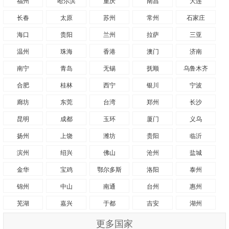
福州
哈尔滨
重庆
南昌
大连
长春
太原
苏州
常州
石家庄
海口
贵阳
兰州
拉萨
三亚
温州
珠海
香港
澳门
济南
南宁
青岛
无锡
抚顺
乌鲁木齐
合肥
桂林
西宁
银川
宁波
廊坊
东莞
台湾
郑州
长沙
昆明
成都
玉环
厦门
义乌
扬州
上饶
潍坊
贵阳
临沂
滨州
绍兴
佛山
沧州
盐城
金华
宝鸡
鄂尔多斯
洛阳
泰州
锦州
中山
南通
台州
惠州
芜湖
嘉兴
于都
吉安
湖州
更多国家