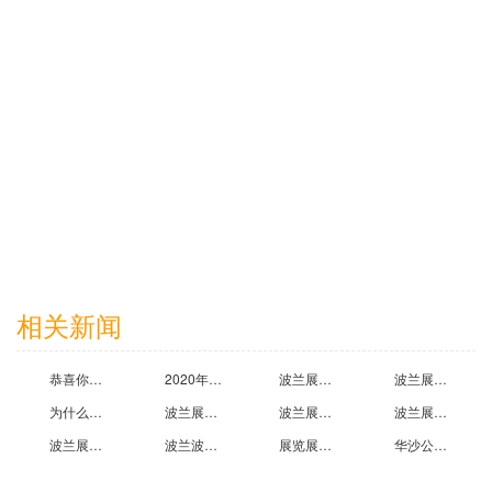
2024-11-26
深圳创维光伏科技有限公司
2026-06-03
相关新闻
浙江晶科能源有限公司
恭喜你！看到波兰展示制作公司为您精心推荐波兰波兹南国际食品加工技术和设备展览会
2020年波兰波兹南服装服饰鞋类展览会 POZNAN FASHION FAIR值得参加吗?听听波兰展台设计搭建公司的心声
波兰展位设计公司为您详细介绍2020年波兰华沙创新工业展览会
波兰展台搭建商公司告诉你2020年波兰华沙创新工业展览会那些事
2025-06-11
为什么参加2020年波兰华沙创新工业展览会?华沙展台展览搭建公司告诉你答案
波兰展厅设计布置公司带您走进2020年波兰华沙创新工业展览会
波兰展会展台搭建设计公司为您推荐2020年波兰华沙创新工业展览会
波兰展厅制作装修公司提醒您2020年第18届食品饮料包装展览会开展时间
波兰展台设计公司带您走进2020年波兰国际消费电子及家电展览会（延期）
波兰波兹南钓具展览会RYBO MANIA参展产品有哪些,波兰展台设计公司为您详细介绍
展览展示公司为什么推荐参展波兰波兹南汽车工业及配件展览会
华沙公共交通及客车展览会延期，波兰展览公司邀您6月再参展