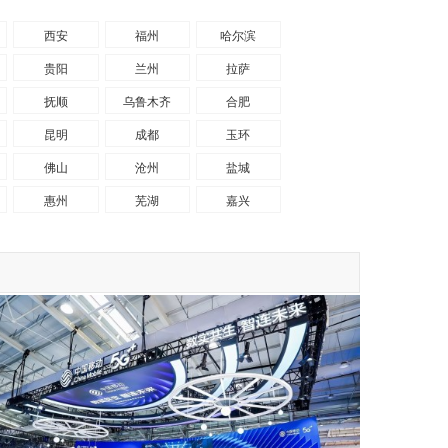
西安
福州
哈尔滨
贵阳
兰州
拉萨
抚顺
乌鲁木齐
合肥
昆明
成都
玉环
佛山
沧州
盐城
惠州
芜湖
嘉兴