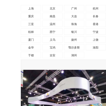
上海
北京
广州
杭州
重庆
南昌
大连
长春
三亚
温州
珠海
香港
桂林
西宁
银川
宁波
厦门
义乌
扬州
上饶
金华
宝鸡
鄂尔多斯
洛阳
于都
吉安
湖州