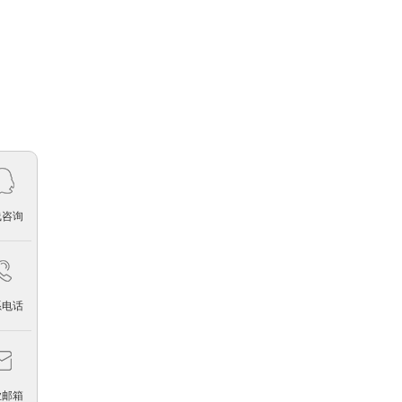
中国远洋海运集团有限公司
2025-06-02
线咨询
固德威
2024-10-23
系电话
业邮箱