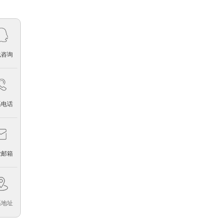
深圳市中实光电科技有限公司
2026-03-08
线咨询
系电话
业邮箱
福建安泰新能源科技有限公司
2025-05-07
系地址