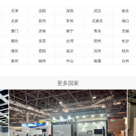
天津
沈阳
深圳
武汉
南京
太原
苏州
常州
石家庄
海口
澳门
济南
南宁
青岛
无锡
廊坊
东莞
台湾
郑州
长沙
潍坊
贵阳
临沂
滨州
绍兴
泰州
锦州
中山
南通
台州
更多国家