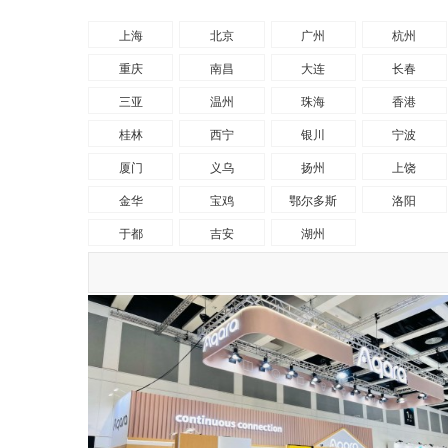
上海
北京
广州
杭州
重庆
南昌
大连
长春
三亚
温州
珠海
香港
桂林
西宁
银川
宁波
厦门
义乌
扬州
上饶
金华
宝鸡
鄂尔多斯
洛阳
于都
吉安
湖州