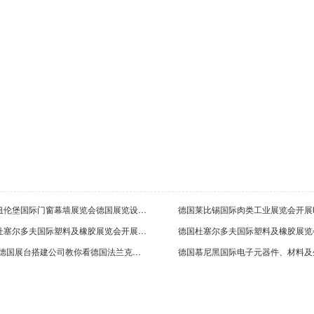
安克创新科技股份有限公司
携
2024-09-06
20
广东斯柯电器
深
德国纽伦堡国际门窗幕墙展览会德国展览设计公司邀您参加
2026-02-22
20
德国杜塞尔多夫国际塑料及橡胶展览会开展时间泰国会展设计公司提醒您
2022德国展台搭建公司教你看德国法兰克福国际汽车及零配件展览会