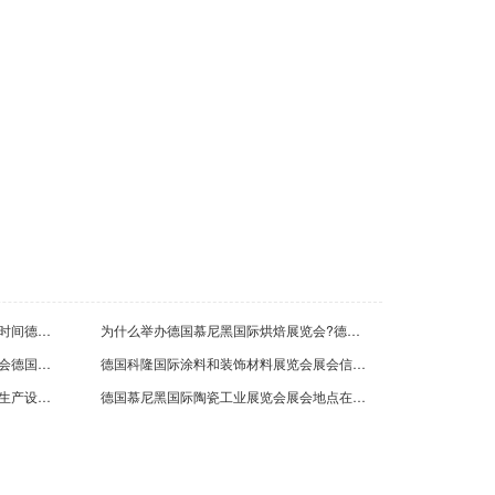
程计算机技术（上海）有限公司
26-03-03
圳市首航新能源股份有限公司
德国莱比锡国际肉类工业展览会开展时间德国会展设计公司提醒您
为什么举办德国慕尼黑国际烘焙展览会?德国展会制作公司告诉你答案
24-06-19
德国杜塞尔多夫国际塑料及橡胶展览会德国展览设计公司邀您参加
德国科隆国际涂料和装饰材料展览会展会信息,德国展览搭建公司为您详细介绍
德国慕尼黑国际电子元器件、材料及生产设备展览会德国会展设计搭建公司邀您参加
德国慕尼黑国际陶瓷工业展览会展会地点在哪里,德国展览展示设计公司为你解答