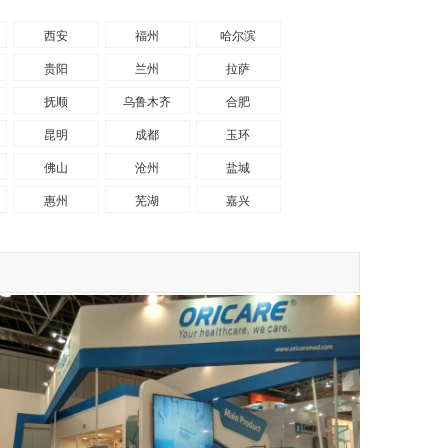
西安
福州
哈尔滨
贵阳
兰州
拉萨
抚顺
乌鲁木齐
合肥
昆明
成都
玉环
佛山
沧州
盐城
惠州
芜湖
嘉兴