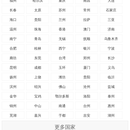
福州
哈尔滨
重庆
南昌
大连
长春
太原
苏州
常州
石家庄
海口
贵阳
兰州
拉萨
三亚
温州
珠海
香港
澳门
济南
南宁
青岛
无锡
抚顺
乌鲁木齐
合肥
桂林
西宁
银川
宁波
廊坊
东莞
台湾
郑州
长沙
昆明
成都
玉环
厦门
义乌
扬州
上饶
潍坊
贵阳
临沂
滨州
绍兴
佛山
沧州
盐城
金华
宝鸡
鄂尔多斯
洛阳
泰州
锦州
中山
南通
台州
惠州
芜湖
嘉兴
于都
吉安
湖州
更多国家