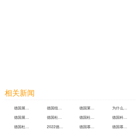
2026-06-23
广州三晶电气股份有限公司
2026-06-23
相关新闻
深圳多科电子有限公司
德国展会公司告诉你2021年德国科隆国际五金工业展览会那些事
德国纽伦堡国际门窗幕墙展览会德国展览设计公司邀您参加
德国莱比锡国际肉类工业展览会开展时间德国会展设计公司提醒您
为什么举办德国慕尼黑国际烘焙展览会?德国展会制作公司告诉你答案
2025-09-05
德国展览制作公司为您详细介绍德国科隆国际糖果及休闲食品展览会
德国杜塞尔多夫国际塑料及橡胶展览会开展时间泰国会展设计公司提醒您
德国杜塞尔多夫国际塑料及橡胶展览会德国展览设计公司邀您参加
德国科隆国际涂料和装饰材料展览会展会信息,德国展览搭建公司为您详细介绍
德国杜塞尔多夫国际包装机械、包装及糖果机械展览会开展时间德国展会公司公司提醒您
2022德国展台搭建公司教你看德国法兰克福国际汽车及零配件展览会
德国慕尼黑国际电子元器件、材料及生产设备展览会德国会展设计搭建公司邀您参加
德国慕尼黑国际陶瓷工业展览会展会地点在哪里,德国展览展示设计公司为你解答