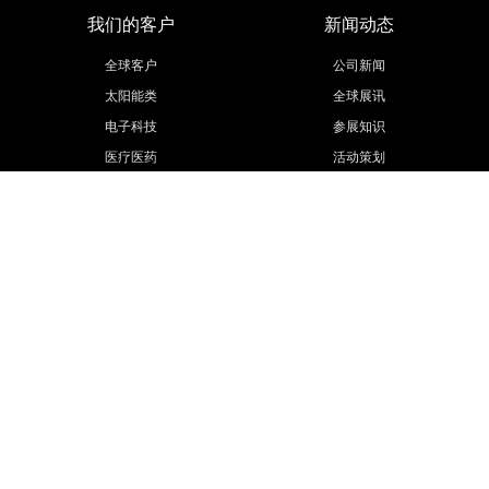
我们的客户
新闻动态
全球客户
公司新闻
太阳能类
全球展讯
电子科技
参展知识
医疗医药
活动策划
汽车汽配
展会信息
工程机械
更多行业
联系我们
欧马腾集团
联系方式
欧马腾会展
招贤纳士
会展城官网
模型云官网
联系我们
Public number